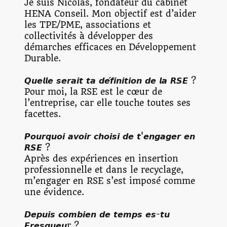
Je suis Nicolas, fondateur du cabinet
HENA Conseil. Mon objectif est d’aider
les TPE/PME, associations et
collectivités à développer des
démarches efficaces en Développement
Durable.
𝙌𝙪𝙚𝙡𝙡𝙚 𝙨𝙚𝙧𝙖𝙞𝙩 𝙩𝙖 𝙙𝙚́𝙛𝙞𝙣𝙞𝙩𝙞𝙤𝙣 𝙙𝙚 𝙡𝙖 𝙍𝙎𝙀 ?
Pour moi, la RSE est le cœur de
l’entreprise, car elle touche toutes ses
facettes.
𝙋𝙤𝙪𝙧𝙦𝙪𝙤𝙞 𝙖𝙫𝙤𝙞𝙧 𝙘𝙝𝙤𝙞𝙨𝙞 𝙙𝙚 𝙩'𝙚𝙣𝙜𝙖𝙜𝙚𝙧 𝙚𝙣
𝙍𝙎𝙀 ?
Après des expériences en insertion
professionnelle et dans le recyclage,
m’engager en RSE s’est imposé comme
une évidence.
𝘿𝙚𝙥𝙪𝙞𝙨 𝙘𝙤𝙢𝙗𝙞𝙚𝙣 𝙙𝙚 𝙩𝙚𝙢𝙥𝙨 𝙚𝙨-𝙩𝙪
𝙁𝙧𝙚𝙨𝙦𝙪𝙚𝙪r ?