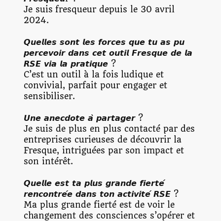
Je suis fresqueur depuis le 30 avril
2024.
𝙌𝙪𝙚𝙡𝙡𝙚𝙨 𝙨𝙤𝙣𝙩 𝙡𝙚𝙨 𝙛𝙤𝙧𝙘𝙚𝙨 𝙦𝙪𝙚 𝙩𝙪 𝙖𝙨 𝙥𝙪
𝙥𝙚𝙧𝙘𝙚𝙫𝙤𝙞𝙧 𝙙𝙖𝙣𝙨 𝙘𝙚𝙩 𝙤𝙪𝙩𝙞𝙡 𝙁𝙧𝙚𝙨𝙦𝙪𝙚 𝙙𝙚 𝙡𝙖
𝙍𝙎𝙀 𝙫𝙞𝙖 𝙡𝙖 𝙥𝙧𝙖𝙩𝙞𝙦𝙪𝙚 ?
C’est un outil à la fois ludique et
convivial, parfait pour engager et
sensibiliser.
𝙐𝙣𝙚 𝙖𝙣𝙚𝙘𝙙𝙤𝙩𝙚 𝙖̀ 𝙥𝙖𝙧𝙩𝙖𝙜𝙚𝙧 ?
Je suis de plus en plus contacté par des
entreprises curieuses de découvrir la
Fresque, intriguées par son impact et
son intérêt.
𝙌𝙪𝙚𝙡𝙡𝙚 𝙚𝙨𝙩 𝙩𝙖 𝙥𝙡𝙪𝙨 𝙜𝙧𝙖𝙣𝙙𝙚 𝙛𝙞𝙚𝙧𝙩𝙚́
𝙧𝙚𝙣𝙘𝙤𝙣𝙩𝙧𝙚́𝙚 𝙙𝙖𝙣𝙨 𝙩𝙤𝙣 𝙖𝙘𝙩𝙞𝙫𝙞𝙩𝙚́ 𝙍𝙎𝙀 ?
Ma plus grande fierté est de voir le
changement des consciences s’opérer et