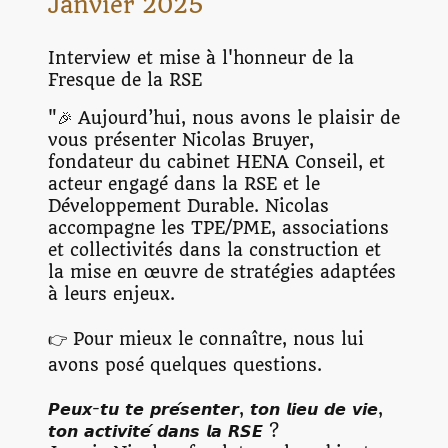
Janvier 2025
Interview et mise à l'honneur de la
Fresque de la RSE
"🎉 Aujourd’hui, nous avons le plaisir de
vous présenter Nicolas Bruyer,
fondateur du cabinet HENA Conseil, et
acteur engagé dans la RSE et le
Développement Durable. Nicolas
accompagne les TPE/PME, associations
et collectivités dans la construction et
la mise en œuvre de stratégies adaptées
à leurs enjeux.
👉 Pour mieux le connaître, nous lui
avons posé quelques questions.
𝙋𝙚𝙪𝙭-𝙩𝙪 𝙩𝙚 𝙥𝙧𝙚́𝙨𝙚𝙣𝙩𝙚𝙧, 𝙩𝙤𝙣 𝙡𝙞𝙚𝙪 𝙙𝙚 𝙫𝙞𝙚,
𝙩𝙤𝙣 𝙖𝙘𝙩𝙞𝙫𝙞𝙩𝙚́ 𝙙𝙖𝙣𝙨 𝙡𝙖 𝙍𝙎𝙀 ?