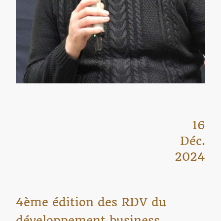
16
Déc.
2024
4ème édition des RDV du
développement business